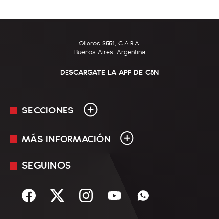
Olleros 3551, C.A.B.A.
Buenos Aires, Argentina
DESCARGATE LA APP DE C5N
SECCIONES
MÁS INFORMACIÓN
En Vivo
Minuto Uno
SEGUINOS
Mediakit
Política
Términos y condiciones
Sociedad
Rss
Economía