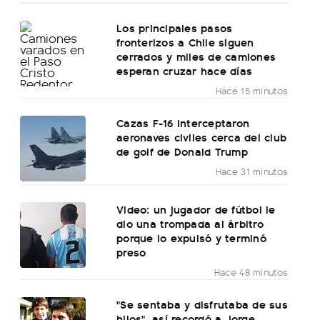
Los principales pasos
fronterizos a Chile siguen
cerrados y miles de camiones
esperan cruzar hace días
Hace 15 minutos
Cazas F-16 interceptaron
aeronaves civiles cerca del club
de golf de Donald Trump
Hace 31 minutos
Video: un jugador de fútbol le
dio una trompada al árbitro
porque lo expulsó y terminó
preso
Hace 48 minutos
"Se sentaba y disfrutaba de sus
hijos", así recordó a Jorge