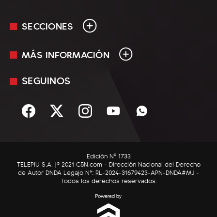
SECCIONES
MÁS INFORMACIÓN
En Vivo
Minuto Uno
SEGUINOS
Mediakit
Política
Términos y condiciones
Sociedad
Rss
Economía
Enfoque
Edición Nº 1733
C5N Autos
TELEPIU S.A. |© 2021 C5N.com - Dirección Nacional del Derecho
de Autor DNDA Legajo N°: RL-2024-31679423-APN-DNDA#MJ -
RatingCero
Todos los derechos reservados.
Deportes
Lifestyle