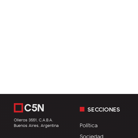
SECCIONES
Olleros 3551, C.A.B.A.
Política
Buenos Aires, Argentina
Sociedad