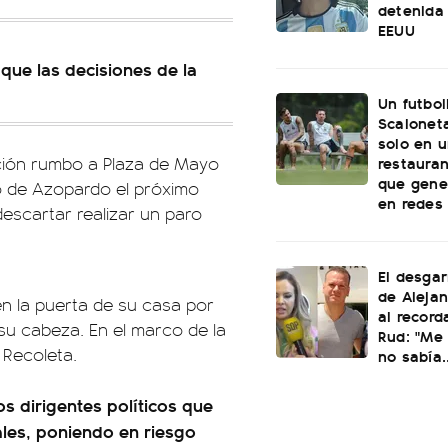
detenida 
EEUU
que las decisiones de la
Un futbol
Scaloneta
solo en u
restauran
ación rumbo a Plaza de Mayo
que gene
io de Azopardo el próximo
en redes
descartar realizar un paro
El desgar
de Alejan
en la puerta de su casa por
al record
 su cabeza. En el marco de la
Rud: "Me 
 Recoleta.
no sabía..
os dirigentes políticos que
nales, poniendo en riesgo