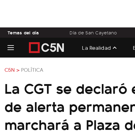
Temas del día
Día de San Cayetano
La Realidad
C5N >
POLÍTICA
La CGT se declaró 
de alerta permanen
marchará a Plaza 