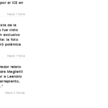
por el ICE en
Hace 1 hora
ista de la
 fue visto
n exclusivo
te: la foto
ró polémica
Hace 1 hora
rador relato
dra Maglietti
ar a Leandro
arrepiento,
."
Hace 2 horas