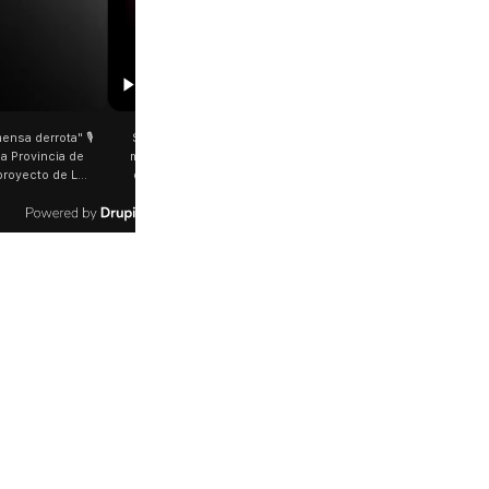
00:29
etano: Jorge García Cuerva juntó a
Rosalía salió a saludar a los fanáticos 
 peregrinos en Liniers El arzobispo
plena Avenida Juan B. Justo Fue luego d
os Aires destacó la fortaleza de la
último show en el Movistar Arena. La
d de peregrinos que acampó bajo el
cantante española bajó del auto que l
oportó las bajas temperaturas de los
trasladaba y varios fanáticos, al darse c
días: "Son dificultades que pudieron
que era ella, corrieron a saludarla. 🎥
radas por la fe". @bernardomagnago
rosalia.arg