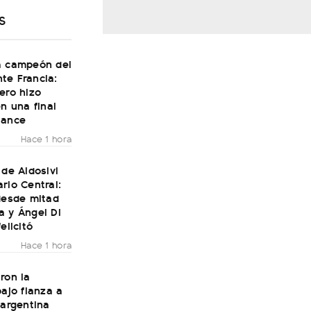
S
a campeón del
te Francia:
ero hizo
en una final
Dance
Hace 1 hora
 de Aldosivi
rio Central:
desde mitad
a y Ángel Di
elicitó
Hace 1 hora
ron la
bajo fianza a
 argentina