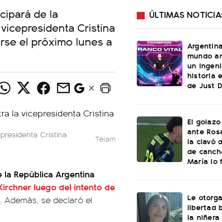
cipará de la
ÚLTIMAS NOTICIA
 vicepresidenta Cristina
irse el próximo lunes a
Argentin
mundo an
un ingeni
historia 
de Just 
El golazo
ante Rosa
presidenta Cristina
Télam
la clavó 
de canch
María lo f
 la República Argentina
 Kirchner luego del intento de
Le otorga
. Además, se declaró el
libertad 
la niñera