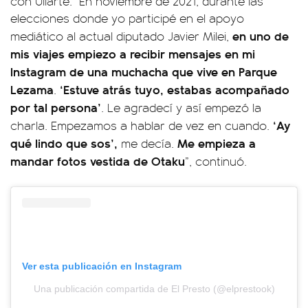
con Uliarte. "En noviembre de 2021, durante las
elecciones donde yo participé en el apoyo
en uno de
mediático al actual diputado Javier Milei,
mis viajes empiezo a recibir mensajes en mi
Instagram de una muchacha que vive en Parque
Lezama
‘Estuve atrás tuyo, estabas acompañado
.
por tal persona’
. Le agradecí y así empezó la
‘Ay
charla. Empezamos a hablar de vez en cuando.
qué lindo que sos’,
Me empieza a
me decía.
mandar fotos vestida de Otaku
”, continuó.
Ver esta publicación en Instagram
Una publicación compartida de El Presto (@elprestook)