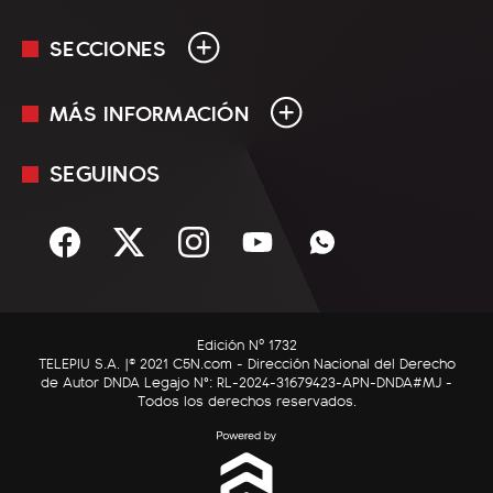
SECCIONES
MÁS INFORMACIÓN
En Vivo
Minuto Uno
SEGUINOS
Mediakit
Política
Términos y condiciones
Sociedad
Rss
Economía
Enfoque
Edición Nº 1732
C5N Autos
TELEPIU S.A. |© 2021 C5N.com - Dirección Nacional del Derecho
de Autor DNDA Legajo N°: RL-2024-31679423-APN-DNDA#MJ -
RatingCero
Todos los derechos reservados.
Deportes
Lifestyle