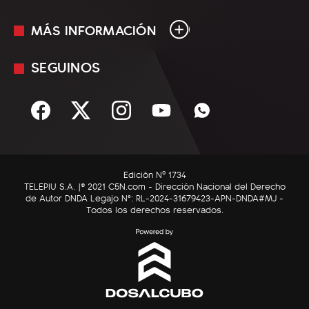
MÁS INFORMACIÓN
En Vivo
Minuto Uno
SEGUINOS
Mediakit
Política
Términos y condiciones
Sociedad
Rss
Economía
Enfoque
Edición Nº 1734
C5N Autos
TELEPIU S.A. |© 2021 C5N.com - Dirección Nacional del Derecho
de Autor DNDA Legajo N°: RL-2024-31679423-APN-DNDA#MJ -
RatingCero
Todos los derechos reservados.
Deportes
Lifestyle
Astrología
Tecnología