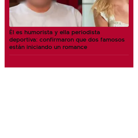
Él es humorista y ella periodista
deportiva: confirmaron que dos famosos
están iniciando un romance