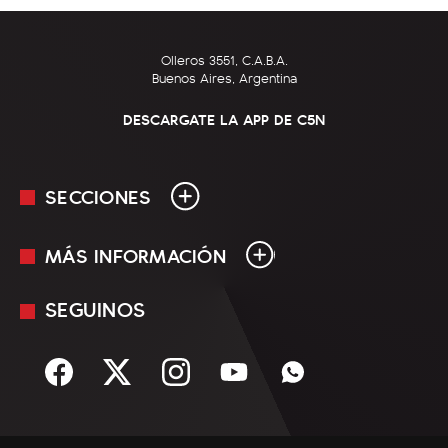
Olleros 3551, C.A.B.A.
Buenos Aires, Argentina
DESCARGATE LA APP DE C5N
SECCIONES
MÁS INFORMACIÓN
En Vivo
Minuto Uno
SEGUINOS
Mediakit
Política
Términos y condiciones
Sociedad
Rss
Economía
Enfoque