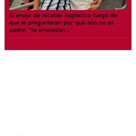
El enojo de Nicolás Tagliafico luego de
que le preguntaran por qué aún no es
padre: "Ya empiezan..."