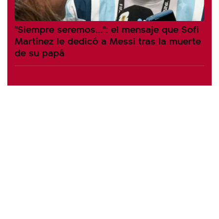
"Siempre seremos...": el mensaje que Sofi
Martínez le dedicó a Messi tras la muerte
de su papá