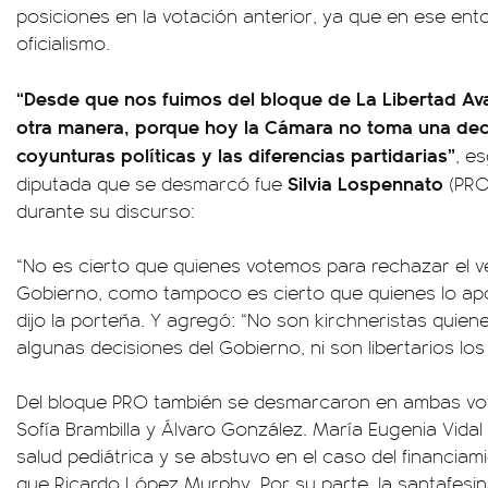
posiciones en la votación anterior, ya que en ese ent
oficialismo.
“Desde que nos fuimos del bloque de La Libertad Av
otra manera, porque hoy la Cámara no toma una dec
coyunturas políticas y las diferencias partidarias”
, e
Silvia Lospennato
diputada que se desmarcó fue
(PRO)
durante su discurso:
“No es cierto que quienes votemos para rechazar el v
Gobierno, como tampoco es cierto que quienes lo ap
dijo la porteña. Y agregó: “No son kirchneristas quie
algunas decisiones del Gobierno, ni son libertarios los
Del bloque PRO también se desmarcaron en ambas vot
Sofía Brambilla y Álvaro González. María Eugenia Vidal 
salud pediátrica y se abstuvo en el caso del financiamie
que Ricardo López Murphy. Por su parte, la santafes