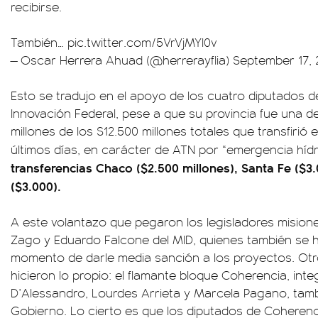
recibirse.
También…
pic.twitter.com/5VrVjMYI0v
— Oscar Herrera Ahuad (@herrerayflia)
September 17, 
Esto se tradujo en el apoyo de los cuatro diputados d
Innovación Federal, pese a que su provincia fue una de
millones de los $12.500 millones totales que transfirió e
últimos días, en carácter de ATN por “emergencia híd
transferencias Chaco ($2.500 millones), Santa Fe ($3.
($3.000).
A este volantazo que pegaron los legisladores mision
Zago y Eduardo Falcone del MID, quienes también se 
momento de darle media sanción a los proyectos. Otr
hicieron lo propio: el flamante bloque Coherencia, int
D’Alessandro, Lourdes Arrieta y Marcela Pagano, tam
Gobierno. Lo cierto es que los diputados de Coherenci