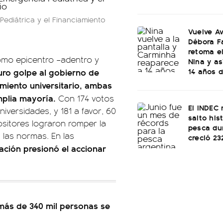
Pediátrica y el Financiamiento
Vuelve Av
Débora F
retoma e
mo epicentro –adentro y
Nina y as
14 años d
uro golpe al gobierno de
amiento universitario, ambas
mplia mayoría.
Con 174 votos
El INDEC 
niversidades, y 181 a favor, 60
salto his
ositores lograron romper la
pesca dur
 las normas. En las
creció 2
zación presionó el accionar
 más de 340 mil personas se