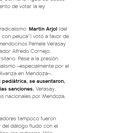
nto de votar la ley
Martín Arjol
radicalismo:
(del
 con peluca”) votó a favor de
s mendocinos Pamela Verasay
ador Alfredo Cornejo,
sitario. Pese a la presión
cialismo —especialmente por el
d Avanza en Mendoza—,
d pediátrica, se ausentaron,
ias sanciones.
Verasay,
dos nacionales por Mendoza,
rnadores tampoco fueron
 del diálogo fluido con el