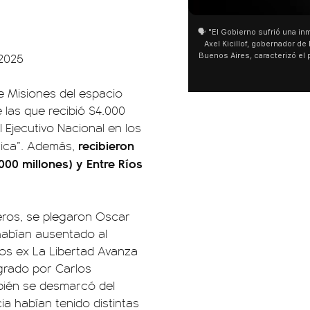
🗣️ "El Gobierno sufrió una inm
Axel Kicillof, gobernador de 
2025
Buenos Aires, caracterizó el
de Inviolabilidad de la Pro
como "una lista sábana con 
e Misiones del espacio
y destacó "la movilización p
declaración fue desde el sa
 las que recibió $4.000
Cayetano, donde también ad
l Ejecutivo Nacional en los
sociedad no solo sufre porqu
que también está end
recibieron
rica”. Además,
000 millones) y Entre Ríos
eros, se plegaron Oscar
habían ausentado al
os ex La Libertad Avanza
egrado por Carlos
bién se desmarcó del
a habían tenido distintas