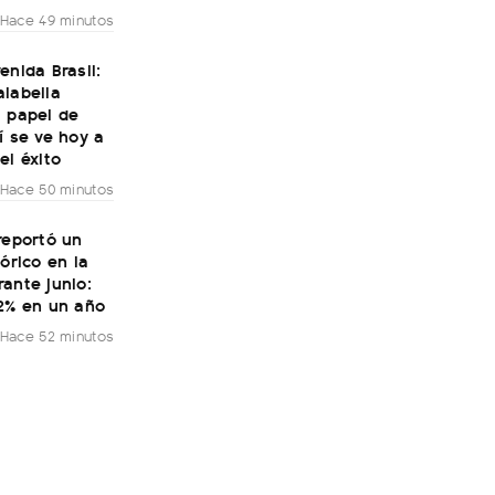
Hace 49 minutos
enida Brasil:
alabella
l papel de
í se ve hoy a
el éxito
Hace 50 minutos
reportó un
tórico en la
ante junio:
32% en un año
Hace 52 minutos