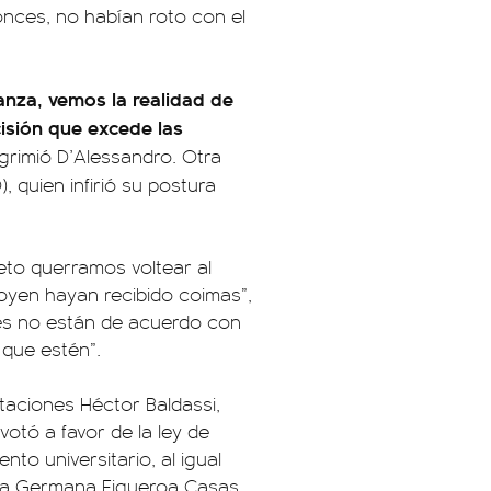
onces, no habían roto con el
anza, vemos la realidad de
isión que excede las
sgrimió D’Alessandro. Otra
, quien infirió su postura
eto querramos voltear al
oyen hayan recibido coimas”,
nes no están de acuerdo con
 que estén”.
aciones Héctor Baldassi,
votó a favor de la ley de
nto universitario, al igual
ina Germana Figueroa Casas