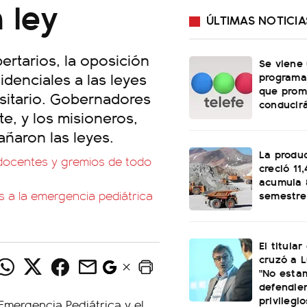
 ley
ÚLTIMAS NOTICIA
bertarios, la oposición
Se viene
idenciales a las leyes
programa
que prom
rsitario. Gobernadores
conducirá
te, y los misioneros,
añaron las leyes.
La produ
, docentes y gremios de todo
creció 11
acumula 
semestre
s a la emergencia pediátrica
El titular
cruzó a L
"No esta
defendie
privilegio