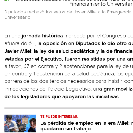
Diputados rechazó los vetos de Javier Milei a la Emergencia 
Universitario
jornada histórica
En una
marcada por el Congreso co
a oposición en Diputados le dio otro d
afuera de él–, l
Javier Milei
la ley de salud pediátrica y la de financi
:
vetadas por el Ejecutivo, fueron resistidas por una a
a favor, 67 en contra y 2 abstenciones para la ley de u
en contra y 1 abstención para salud pediátrica, los op
barrera de los dos tercios necesarios para insistir con
a gran movili
inmediaciones del Palacio Legislativo, un
de los legisladores que apoyaron las iniciativas.
TE PUEDE INTERESAR:
La pérdida de empleo en la era Milei:
quedaron sin trabajo