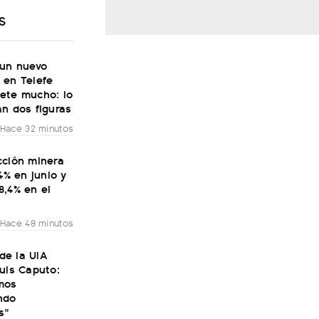
S
 un nuevo
 en Telefe
ete mucho: lo
n dos figuras
Hace 32 minutos
cción minera
,4% en junio y
8,4% en el
Hace 48 minutos
 de la UIA
uis Caputo:
mos
ndo
s"