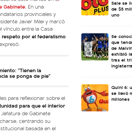
Sale se l
e Gabinete.
En una
de $5 mi
datarios provinciales y
uno
sidente Javier Milei y marcó
l vínculo entre la Casa
l respeto por el federalismo
Se conoci
que tend
expresó.
de Malvi
exhibió l
tras el t
Inglaterr
miento: "Tienen la
ncia se ponga de pie"
Quini 6: 
se llevó
ales para reflexionar sobre el
millones
unidad para que el interior
a Jefatura de Gabinete
charse, centrando su
stitucional basada en el