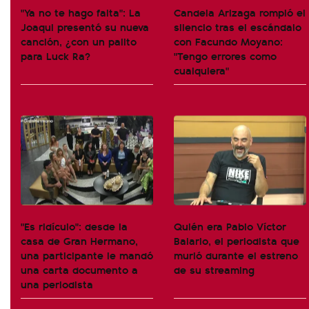
"Ya no te hago falta": La
Candela Arizaga rompió el
Joaqui presentó su nueva
silencio tras el escándalo
canción, ¿con un palito
con Facundo Moyano:
para Luck Ra?
"Tengo errores como
cualquiera"
"Es ridículo": desde la
Quién era Pablo Víctor
casa de Gran Hermano,
Balario, el periodista que
una participante le mandó
murió durante el estreno
una carta documento a
de su streaming
una periodista