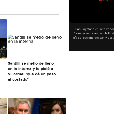
00:00
00:00
San Cayetano 📿: la fe venció al agua y los
“Prefer
fieles ya esperan bajo la lluvia ➡️ A horas del
¿Indirec
día del patrono del pan y del trabajo, miles de
"Te v
personas acampan en Liniers para agradecer
Calleje
y pedir. 🎙️ @bernardomagnago
encont
declara
del ca
"habla
Santilli se metió de lleno
hago
en la interna y le pidió a
espec
aunque 
Villarruel "que dé un paso
esté i
al costado"