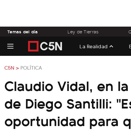
Temas del día
Ley de Tierras
Q
La Realidad
C5N >
POLÍTICA
Claudio Vidal, en l
de Diego Santilli: "
oportunidad para q