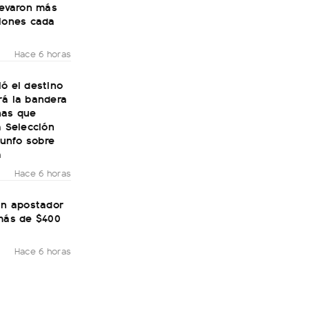
levaron más
llones cada
Hace 6 horas
ó el destino
rá la bandera
nas que
a Selección
riunfo sobre
a
Hace 6 horas
un apostador
 más de $400
Hace 6 horas