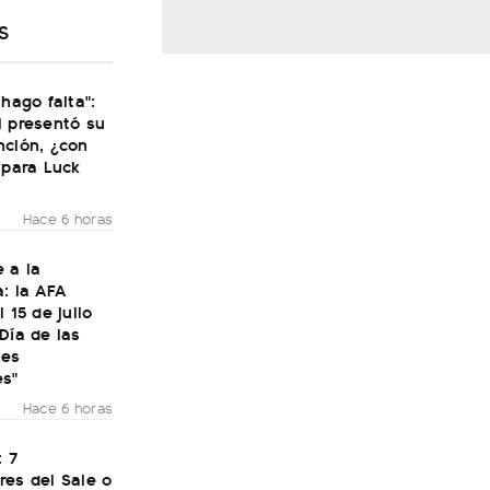
S
 hago falta":
i presentó su
nción, ¿con
 para Luck
Hace 6 horas
 a la
: la AFA
 15 de julio
Día de las
nes
es"
Hace 6 horas
: 7
res del Sale o