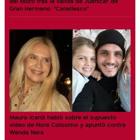
del Moro tras la salida de Juanicar de
Gran Hermano: "Canallesco"
Mauro Icardi habló sobre el supuesto
video de Nora Colosimo y apuntó contra
Wanda Nara