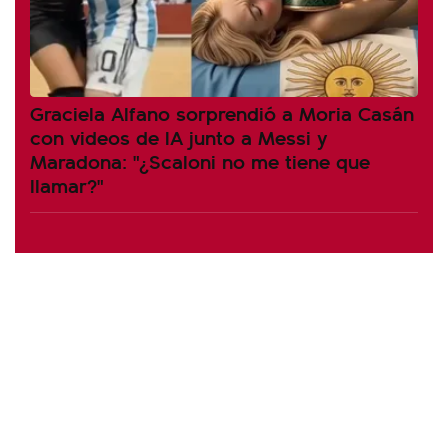
Graciela Alfano sorprendió a Moria Casán
con videos de IA junto a Messi y
Maradona: "¿Scaloni no me tiene que
llamar?"