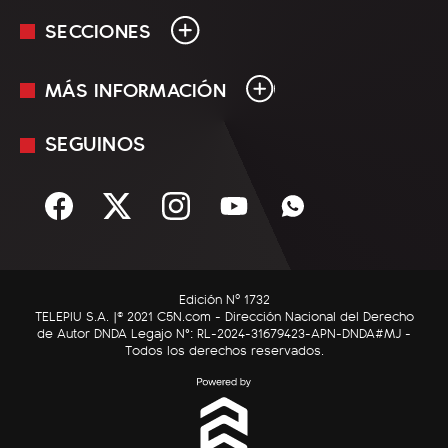
SECCIONES
MÁS INFORMACIÓN
En Vivo
Minuto Uno
SEGUINOS
Mediakit
Política
Términos y condiciones
Sociedad
Rss
Economía
Enfoque
Edición Nº 1732
C5N Autos
TELEPIU S.A. |© 2021 C5N.com - Dirección Nacional del Derecho
de Autor DNDA Legajo N°: RL-2024-31679423-APN-DNDA#MJ -
RatingCero
Todos los derechos reservados.
Deportes
Lifestyle