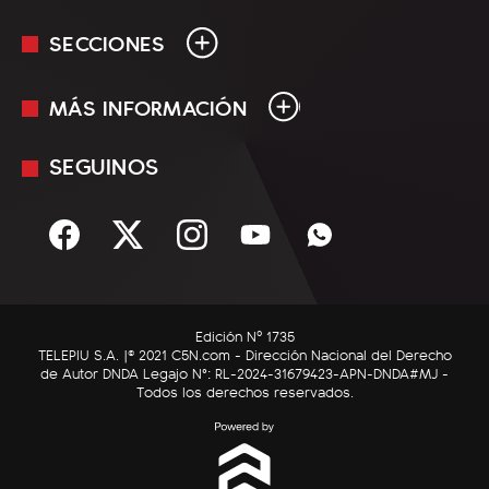
SECCIONES
MÁS INFORMACIÓN
En Vivo
Minuto Uno
SEGUINOS
Mediakit
Política
Términos y condiciones
Sociedad
Rss
Economía
Enfoque
Edición Nº 1735
C5N Autos
TELEPIU S.A. |© 2021 C5N.com - Dirección Nacional del Derecho
de Autor DNDA Legajo N°: RL-2024-31679423-APN-DNDA#MJ -
RatingCero
Todos los derechos reservados.
Deportes
Lifestyle