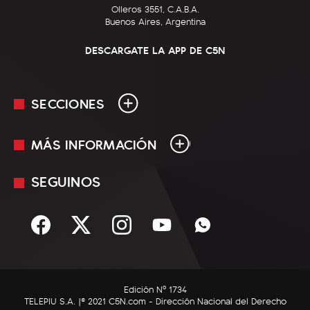
Olleros 3551, C.A.B.A.
Buenos Aires, Argentina
DESCARGATE LA APP DE C5N
SECCIONES
MÁS INFORMACIÓN
En Vivo
Minuto Uno
SEGUINOS
Mediakit
Política
Términos y condiciones
Sociedad
Rss
Economía
Enfoque
Edición Nº 1734
C5N Autos
TELEPIU S.A. |© 2021 C5N.com - Dirección Nacional del Derecho