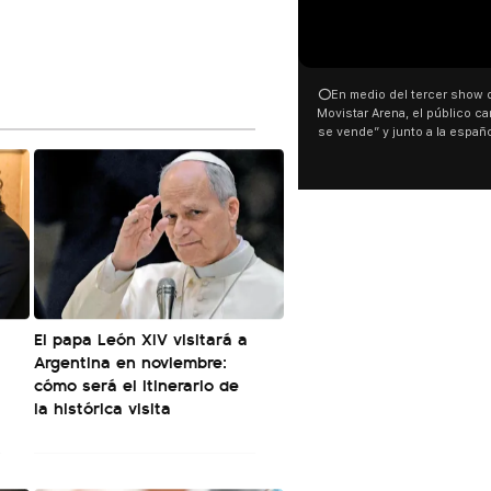
00:00
00:32
⭕En medio del tercer show de Rosalia en el
Con una proyección fren
Movistar Arena, el público cantó “la patria no
distintas organizacione
se vende” y junto a la española. El momento
manifestaron su rechazo 
ocurrió a dos días de la votación de la Ley de
busca modificar la Ley de 
Tierras.
pudo ver cómo convocaro
este 6 de agosto con un
luces en el Congreso que
Malvinas y las inscripcion
son argentinas. Los desap
El resto del territorio, tambi
El papa León XIV visitará a
Argentina en noviembre:
cómo será el itinerario de
la histórica visita