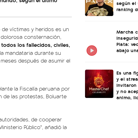
según el 
ranking 
 de víctimas y heridos es un
Marcha c
 dolorosa consternación,
inseguri
Plata: ve
dos los fallecidos, civiles,
abajo una
 la mandataria durante su
o meses después de asumir el
Es una fi
y el stre
invitaron
lante la Fiscalía peruana por
y no ace
n de las protestas, Boluarte
animo, ll
 autoridades, de cooperar
inisterio Público", añadió la