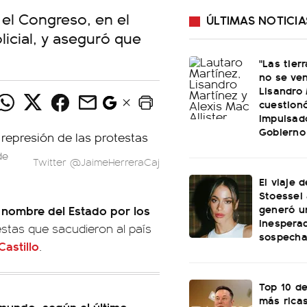
 el Congreso, en el
ÚLTIMAS NOTICIA
olicial, y aseguró que
"Las tier
no se ve
Lisandro
cuestionó
impulsad
Gobierno
de
Twitter @JaimeHerreraCaj
El viaje d
Stoessel 
generó u
n nombre del Estado por los
inespera
estas que sacudieron al país
sospech
Castillo
.
Top 10 d
más rica
 mundo, según el último