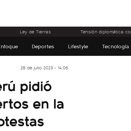
Ley de Tierras
Tensión diplomática con
Enfoque
Deportes
Lifestyle
Tecnología
28 de julio 2023 - 14:06
rú pidió
rtos en la
otestas