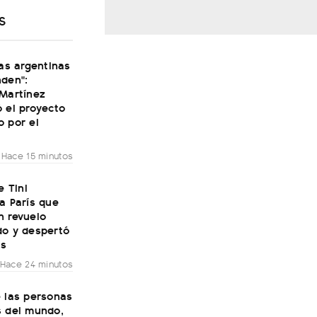
S
ras argentinas
nden":
 Martínez
 el proyecto
o por el
Hace 15 minutos
e Tini
a París que
n revuelo
do y despertó
as
Hace 24 minutos
e las personas
s del mundo,