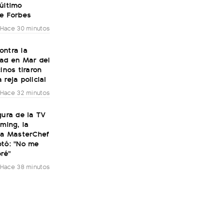
último
de Forbes
Hace 30 minutos
ontra la
dad en Mar del
cinos tiraron
 reja policial
Hace 32 minutos
gura de la TV
aming, la
 a MasterChef
ptó: "No me
oré"
Hace 38 minutos