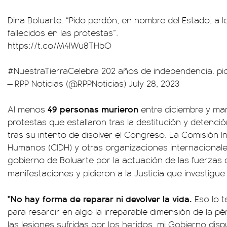
Dina Boluarte: “Pido perdón, en nombre del Estado, a 
fallecidos en las protestas”.
https://t.co/M4IWu8THbO
#NuestraTierraCelebra
202 años de independencia.
pi
— RPP Noticias (@RPPNoticias)
July 28, 2023
49 personas murieron
Al menos
entre diciembre y mar
protestas que estallaron tras la destitución y detenció
tras su intento de disolver el Congreso. La Comisión
Humanos (CIDH) y otras organizaciones internacional
gobierno de Boluarte por la actuación de las fuerzas 
manifestaciones y pidieron a la Justicia que investigu
"No hay forma de reparar ni devolver la vida.
Eso lo t
para resarcir en algo la irreparable dimensión de la p
las lesiones sufridas por los heridos, mi Gobierno dis