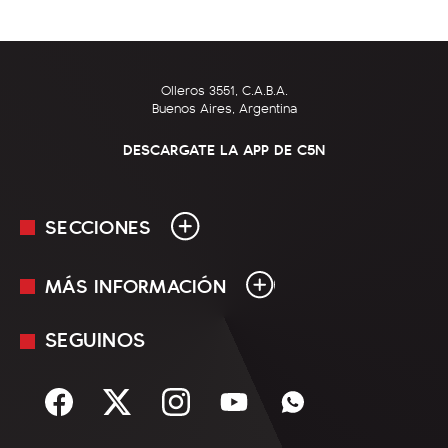
Olleros 3551, C.A.B.A.
Buenos Aires, Argentina
DESCARGATE LA APP DE C5N
SECCIONES
MÁS INFORMACIÓN
En Vivo
Minuto Uno
SEGUINOS
Mediakit
Política
Términos y condiciones
Sociedad
Rss
Economía