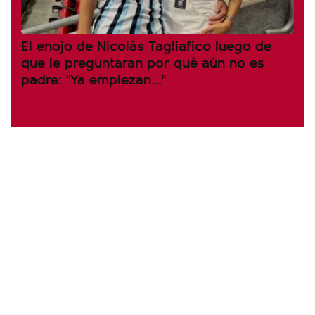
El enojo de Nicolás Tagliafico luego de
que le preguntaran por qué aún no es
padre: "Ya empiezan..."