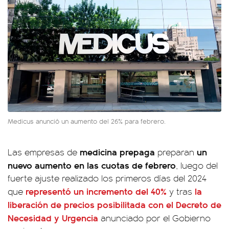
Medicus anunció un aumento del 26% para febrero.
medicina prepaga
un
Las empresas de
preparan
nuevo aumento en las cuotas de febrero
, luego del
fuerte ajuste realizado los primeros días del 2024
representó un incremento del 40%
la
que
y tras
liberación de precios posibilitada con el
Decreto de
Necesidad y Urgencia
anunciado por el Gobierno