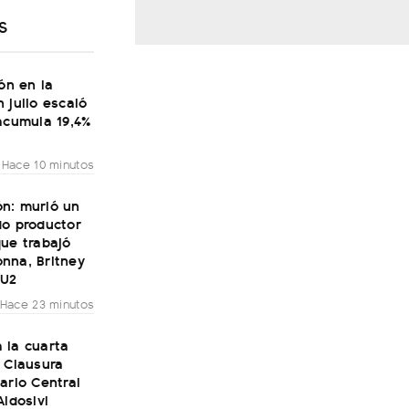
S
ión en la
 julio escaló
acumula 19,4%
Hace 10 minutos
n: murió un
do productor
ue trabajó
nna, Britney
 U2
Hace 23 minutos
 la cuarta
 Clausura
ario Central
Aldosivi