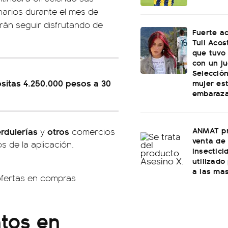
inarios durante el mes de
rán seguir disfrutando de
Fuerte a
Tuli Acos
que tuvo
con un ju
Selecció
ositas 4.250.000 pesos a 30
mujer es
embaraz
ANMAT pr
erdulerías
otros
y
comercios
venta de
s de la aplicación.
insectici
utilizado
a las ma
 ofertas en compras
tos en