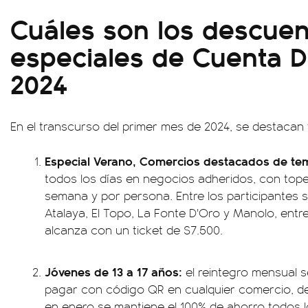
Cuáles son los descue
especiales de Cuenta D
2024
En el transcurso del primer mes de 2024, se destacan 
Especial Verano, Comercios destacados de t
todos los días en negocios adheridos, con tope
semana y por persona. Entre los participantes s
Atalaya, El Topo, La Fonte D'Oro y Manolo, entr
alcanza con un ticket de $7.500.
Jóvenes de 13 a 17 años:
el reintegro mensual s
pagar con código QR en cualquier comercio, de
en enero se mantiene el 100% de ahorro todos l