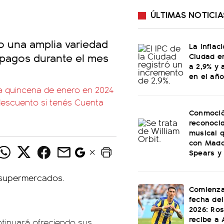
ÚLTIMAS NOTICIA
do una amplia variedad
La inflac
 pagos durante el mes
Ciudad en
a 2,9% y 
en el año
a quincena de enero en 2024
descuento si tenés Cuenta
Conmoció
reconoci
musical q
con Mado
Spears y
Comienza
fecha del
2026: Ros
recibe a 
tinuará ofreciendo sus