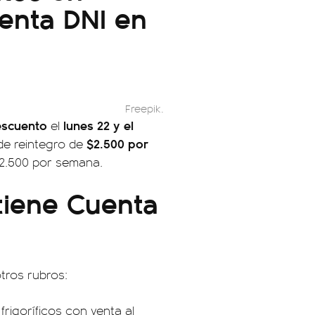
enta DNI en
Freepik.
escuento
lunes 22 y el
el
$2.500 por
de reintegro de
12.500 por semana.
tiene Cuenta
tros rubros:
frigoríficos con venta al