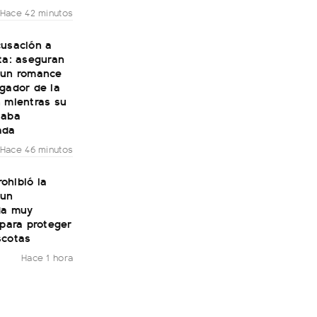
Hace 42 minutos
cusación a
ta: aseguran
 un romance
gador de la
n mientras su
taba
ada
Hace 46 minutos
ohibió la
 un
da muy
 para proteger
scotas
Hace 1 hora