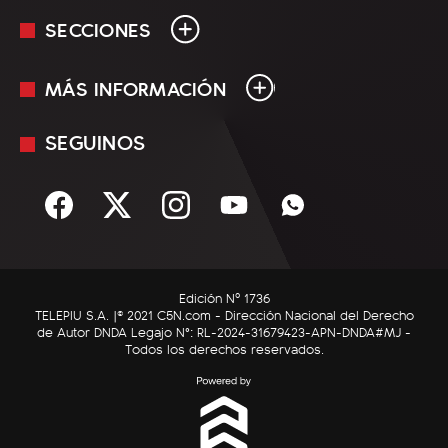
SECCIONES
MÁS INFORMACIÓN
En Vivo
Minuto Uno
SEGUINOS
Mediakit
Política
Términos y condiciones
Sociedad
Rss
Economía
Enfoque
Edición Nº 1736
C5N Autos
TELEPIU S.A. |© 2021 C5N.com - Dirección Nacional del Derecho
de Autor DNDA Legajo N°: RL-2024-31679423-APN-DNDA#MJ -
RatingCero
Todos los derechos reservados.
Deportes
Lifestyle