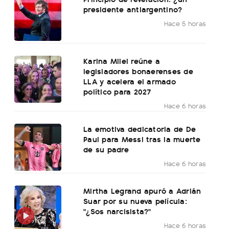
presidente antiargentino?
Hace 5 horas
Karina Milei reúne a
legisladores bonaerenses de
LLA y acelera el armado
político para 2027
Hace 6 horas
La emotiva dedicatoria de De
Paul para Messi tras la muerte
de su padre
Hace 6 horas
Mirtha Legrand apuró a Adrián
Suar por su nueva película:
"¿Sos narcisista?"
Hace 6 horas