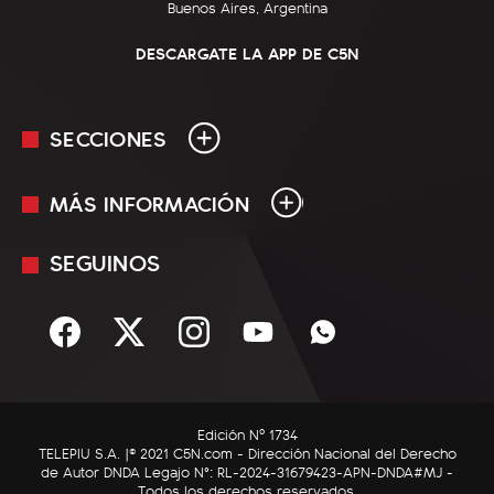
Buenos Aires, Argentina
DESCARGATE LA APP DE C5N
SECCIONES
MÁS INFORMACIÓN
En Vivo
Minuto Uno
SEGUINOS
Mediakit
Política
Términos y condiciones
Sociedad
Rss
Economía
Enfoque
Edición Nº 1734
C5N Autos
TELEPIU S.A. |© 2021 C5N.com - Dirección Nacional del Derecho
de Autor DNDA Legajo N°: RL-2024-31679423-APN-DNDA#MJ -
RatingCero
Todos los derechos reservados.