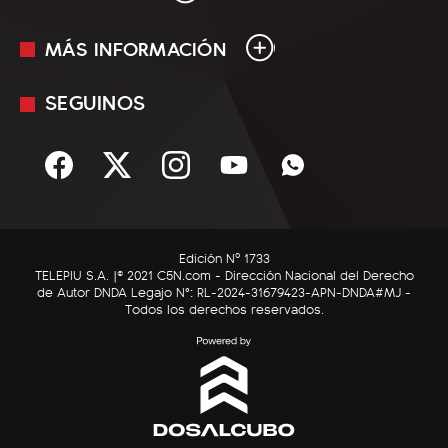
MÁS INFORMACIÓN
En Vivo
Minuto Uno
SEGUINOS
Mediakit
Política
Términos y condiciones
Sociedad
Rss
Economía
Enfoque
Edición Nº 1733
C5N Autos
TELEPIU S.A. |© 2021 C5N.com - Dirección Nacional del Derecho
de Autor DNDA Legajo N°: RL-2024-31679423-APN-DNDA#MJ -
RatingCero
Todos los derechos reservados.
Deportes
Lifestyle
Astrología
Tecnología