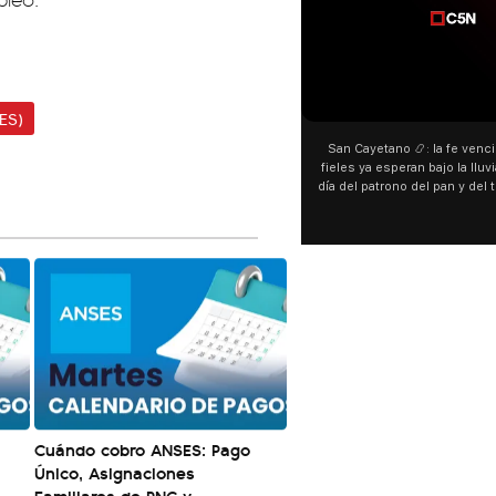
00:00
00:00
ES)
San Cayetano 📿: la fe venció al agua y los
“Preferís la joda y yo preferí
fieles ya esperan bajo la lluvia ➡️ A horas del
¿Indirecta para Luck Ra? La Jo
día del patrono del pan y del trabajo, miles de
"Te vi", su nueva colaboraci
personas acampan en Liniers para agradecer
Callejero Fino, y las redes no
y pedir. 🎙️ @bernardomagnago
encontrar similitudes entre la
declaraciones que hizo tras s
del cantante cordobés. 🗣️ 
"hablamos idiomas distintos"
hago falta" despertaron to
especulaciones entre sus s
aunque la artista no confirmó
esté inspirado en su exparej
pensás? 🥺
Cuándo cobro ANSES: Pago
Único, Asignaciones
Familiares de PNC y