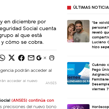
ÚLTIMAS NOTICIA
y en diciembre por
"Se volvi
Seguridad Social cuenta
personal"
reveló qu
 grupo al que está
comparti
r y cómo se cobra.
Luciano C
hizo sep
Cuándo c
Pago Úni
Asignaci
Familiare
drán acceder al nuevo
ANSES
Desemple
viernes 
Social
(ANSES) continúa con
s precisiones del nuevo bono
Horóscop