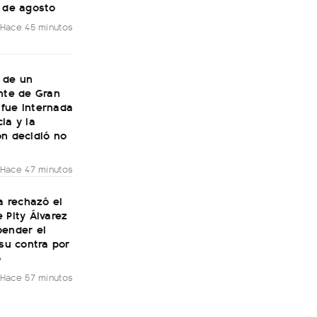
7 de agosto
Hace 45 minutos
 de un
nte de Gran
fue internada
ia y la
ón decidió no
Hace 47 minutos
ía rechazó el
 Pity Álvarez
pender el
 su contra por
o
Hace 57 minutos