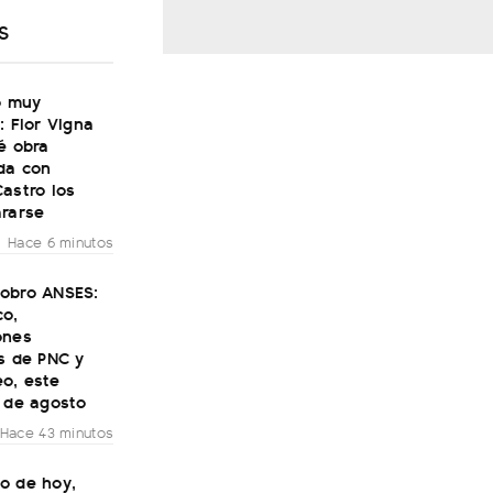
S
ó muy
: Flor Vigna
é obra
da con
astro los
ararse
Hace 6 minutos
obro ANSES:
co,
ones
s de PNC y
o, este
7 de agosto
Hace 43 minutos
o de hoy,