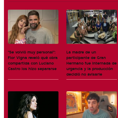
"Se volvió muy personal":
La madre de un
Flor Vigna reveló qué obra
participante de Gran
compartida con Luciano
Hermano fue internada de
Castro los hizo separarse
urgencia y la producción
decidió no avisarle