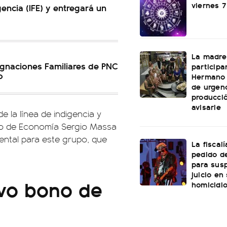
viernes 
gencia (IFE) y entregará un
La madre
gnaciones Familiares de PNC
participa
o
Hermano 
de urgenc
producci
avisarle
e la línea de indigencia y
tro de Economía Sergio Massa
mental para este grupo, que
La fiscal
pedido de
para sus
juicio en
vo bono de
homicidi