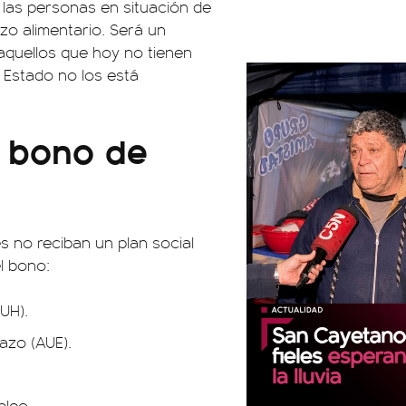
las personas en situación de
rzo alimentario. Será un
aquellos que hoy no tienen
l Estado no los está
l bono de
s no reciban un plan social
l bono:
UH).
azo (AUE).
pleo.