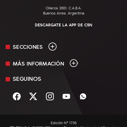
Olleros 3551, C.A.B.A.
Buenos Aires, Argentina
DESCARGATE LA APP DE C5N
SECCIONES
MÁS INFORMACIÓN
En Vivo
Minuto Uno
SEGUINOS
Mediakit
Política
Términos y condiciones
Sociedad
Rss
Economía
Enfoque
Edición Nº 1735
C5N Autos