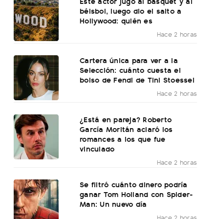
Este actor jugó al básquet y al
béisbol, luego dio el salto a
Hollywood: quién es
Hace 2 horas
Cartera única para ver a la
Selección: cuánto cuesta el
bolso de Fendi de Tini Stoessel
Hace 2 horas
¿Está en pareja? Roberto
García Moritán aclaró los
romances a los que fue
vinculado
Hace 2 horas
Se filtró cuánto dinero podría
ganar Tom Holland con Spider-
Man: Un nuevo día
Hace 2 horas