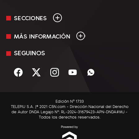
SECCIONES
MÁS INFORMACIÓN
En Vivo
Minuto Uno
SEGUINOS
Mediakit
Política
Términos y condiciones
Sociedad
Rss
Economía
Enfoque
Edición Nº 1733
C5N Autos
TELEPIU S.A. |© 2021 C5N.com - Dirección Nacional del Derecho
de Autor DNDA Legajo N°: RL-2024-31679423-APN-DNDA#MJ -
RatingCero
Todos los derechos reservados.
Deportes
Lifestyle