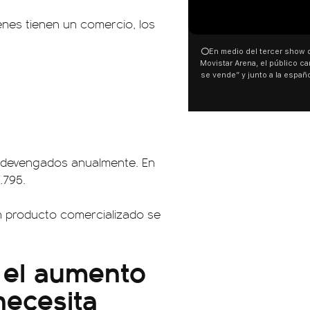
00:00
enes tienen un comercio, los
⭕En medio del tercer show de R
Movistar Arena, el público cantó 
se vende” y junto a la española
ocurrió a dos días de la votació
Tierras.
es devengados anualmente. En
.795.
n producto comercializado se
 el aumento
necesita