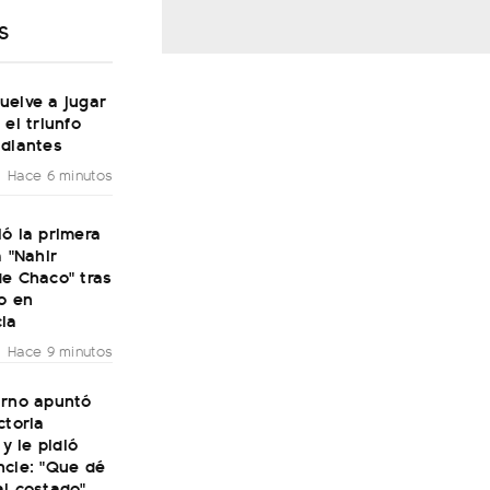
S
uelve a jugar
 el triunfo
udiantes
Hace 6 minutos
ó la primera
a "Nahir
de Chaco" tras
o en
ia
Hace 9 minutos
irno apuntó
ctoria
 y le pidió
ncie: "Que dé
al costado"