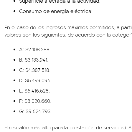
Superficie afectada a la actividad;
Consumo de energía eléctrica;
En el caso de los ingresos máximos permitidos, a partir
valores son los siguientes, de acuerdo con la categorí
A: $2.108.288.
B: $3.133.941.
C: $4.387.518.
D: $5.449.094.
E: $6.416.528.
F: $8.020.660.
G: $9.624.793.
H (escalón más alto para la prestación de servicios): $1