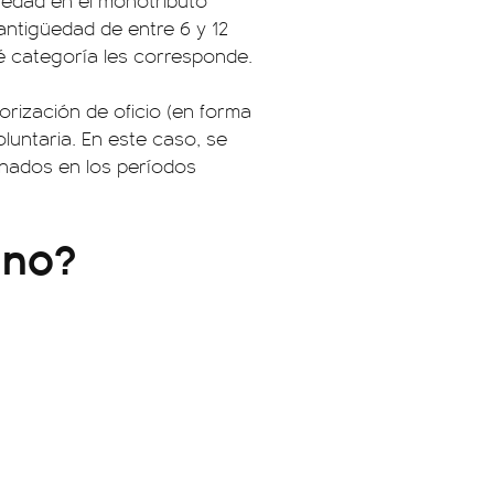
edad en el monotributo
antigüedad de entre 6 y 12
é categoría les corresponde.
gorización de oficio (en forma
oluntaria. En este caso, se
onados en los períodos
 no?
: