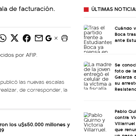
ala de facturación.
ÚLTIMAS NOTICIA
Cuándo v
Boca tras
ante Est
Se conoci
foto de l
Galarza 
 publicó las nuevas escalas
su arrest
Resistenc
ealizar, de corresponder, la
Pablo Qu
contra Vi
Villarruel
ron los u$s50.000 millones y
que renu
19
un paso 