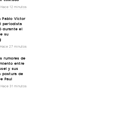
Hace 12 minutos
 Pablo Víctor
el periodista
ó durante el
de su
g
Hace 27 minutos
os rumores de
amiento entre
ssel y sus
a postura de
De Paul
Hace 31 minutos