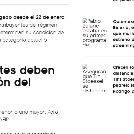
ogado desde el
22 de enero
Quién era
ntribuyentes del régimen
Balario, 
determinan su condición de
que muri
estreno 
 categoría actual o
streamin
ntes deben
Crecen l
distanci
ón del
Tini Stoe
padres: l
Rodrigo 
menor o una mayor. Para
AFIP.