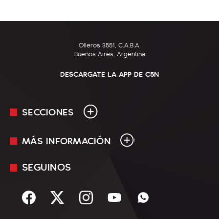
Olleros 3551, C.A.B.A.
Buenos Aires, Argentina
DESCARGATE LA APP DE C5N
SECCIONES
MÁS INFORMACIÓN
En Vivo
Minuto Uno
SEGUINOS
Mediakit
Política
Términos y condiciones
Sociedad
Rss
Economía