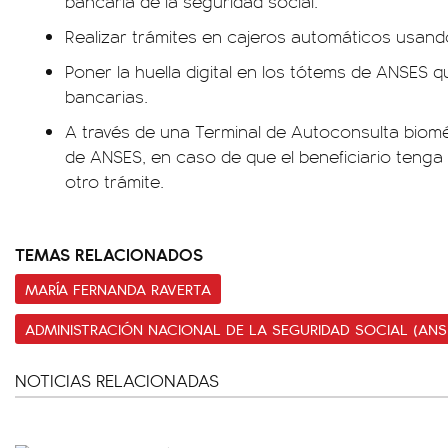
bancaria de la seguridad social.
Realizar trámites en cajeros automáticos usando 
Poner la huella digital en los tótems de ANSES 
bancarias.
A través de una Terminal de Autoconsulta biomé
de ANSES, en caso de que el beneficiario tenga 
otro trámite.
TEMAS RELACIONADOS
MARÍA FERNANDA RAVERTA
ADMINISTRACIÓN NACIONAL DE LA SEGURIDAD SOCIAL (ANS
NOTICIAS RELACIONADAS