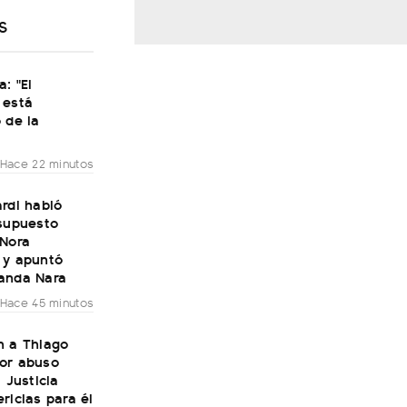
S
a: "El
 está
 de la
Hace 22 minutos
rdi habló
 supuesto
 Nora
 y apuntó
anda Nara
Hace 45 minutos
n a Thiago
or abuso
a Justicia
ricias para él