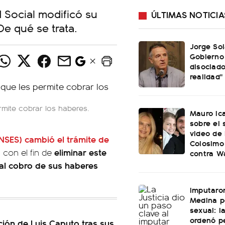
 Social modificó su
ÚLTIMAS NOTICIA
e qué se trata.
Jorge Sol
Gobierno
disociado
realidad"
rmite cobrar los haberes.
Mauro Ica
sobre el
video de
NSES)
cambió el trámite de
Colosimo
eliminar este
 con el fin de
contra W
 al cobro de sus haberes
Imputaro
Medina p
sexual: l
ordenó pe
ación de Luis Caputo tras sus