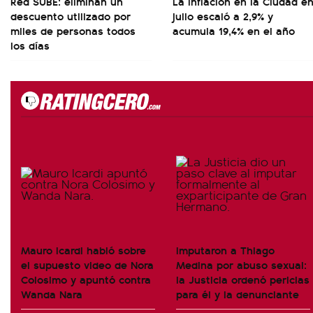
Red SUBE: eliminan un
La inflación en la Ciudad e
descuento utilizado por
julio escaló a 2,9% y
miles de personas todos
acumula 19,4% en el año
los días
Mauro Icardi habló sobre
Imputaron a Thiago
el supuesto video de Nora
Medina por abuso sexual:
Colosimo y apuntó contra
la Justicia ordenó pericias
Wanda Nara
para él y la denunciante