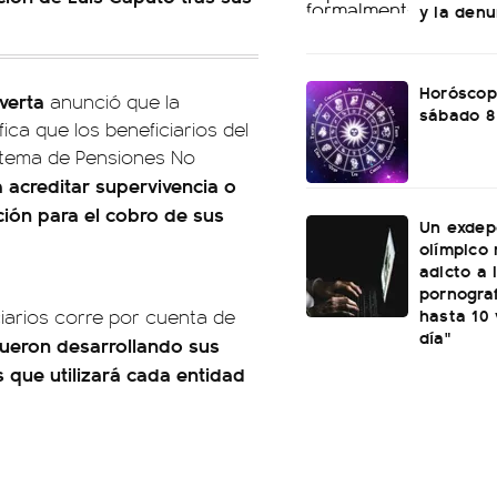
y la den
Horóscop
verta
anunció que la
sábado 8
ifica que los beneficiarios del
istema de Pensiones No
 acreditar supervivencia o
ión para el cobro de sus
Un exdep
olímpico 
adicto a 
pornograf
hasta 10 
ciarios corre por cuenta de
día"
 fueron desarrollando sus
 que utilizará cada entidad