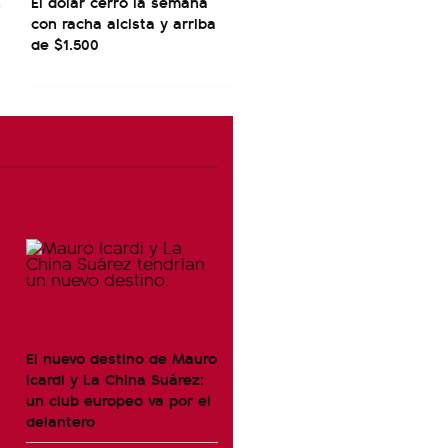
n
El dólar cerró la semana
con racha alcista y arriba
de $1.500
El nuevo destino de Mauro
Icardi y La China Suárez:
un club europeo va por el
delantero