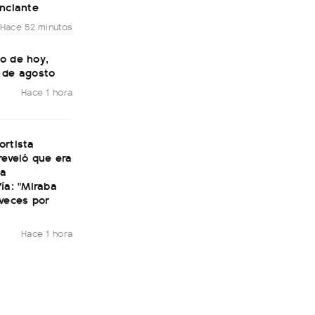
unciante
Hace 52 minutos
o de hoy,
 de agosto
Hace 1 hora
ortista
reveló que era
la
ía: "Miraba
veces por
Hace 1 hora