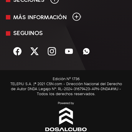
MÁS INFORMACIÓN
En Vivo
Minuto Uno
SEGUINOS
Mediakit
Política
Términos y condiciones
Sociedad
Rss
Economía
Enfoque
Edición Nº 1736
C5N Autos
TELEPIU S.A. |© 2021 C5N.com - Dirección Nacional del Derecho
de Autor DNDA Legajo N°: RL-2024-31679423-APN-DNDA#MJ -
RatingCero
Todos los derechos reservados.
Deportes
Lifestyle
Astrología