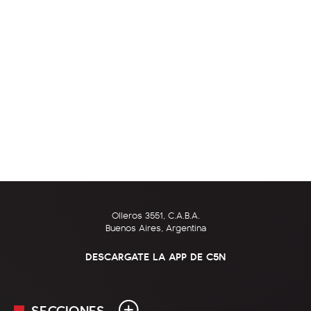
Olleros 3551, C.A.B.A.
Buenos Aires, Argentina
DESCARGATE LA APP DE C5N
SECCIONES