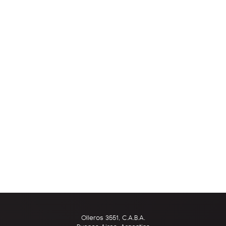
Olleros 3551, C.A.B.A.