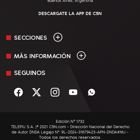
Buenos Aires, Argentina
DESCARGATE LA APP DE C5N
SECCIONES
MÁS INFORMACIÓN
En Vivo
Minuto Uno
SEGUINOS
Mediakit
Política
Términos y condiciones
Sociedad
Rss
Economía
Enfoque
Edición Nº 1732
C5N Autos
TELEPIU S.A. |© 2021 C5N.com - Dirección Nacional del Derecho
de Autor DNDA Legajo N°: RL-2024-31679423-APN-DNDA#MJ -
RatingCero
Todos los derechos reservados.