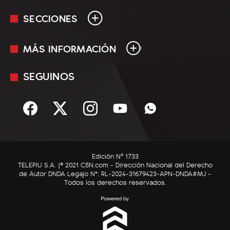
SECCIONES
MÁS INFORMACIÓN
En Vivo
Minuto Uno
SEGUINOS
Mediakit
Política
Términos y condiciones
Sociedad
Rss
Economía
Enfoque
Edición Nº 1733
C5N Autos
TELEPIU S.A. |© 2021 C5N.com - Dirección Nacional del Derecho
de Autor DNDA Legajo N°: RL-2024-31679423-APN-DNDA#MJ -
RatingCero
Todos los derechos reservados.
Deportes
Lifestyle