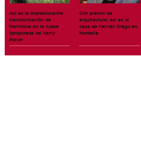
Así es la impresionante
Con premio de
transformación de
arquitectura: así es la
Hermione en la nueva
casa de Hernán Drago en
temporada de Harry
Nordelta
Potter