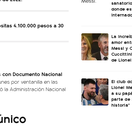
sanatorio
donde es
internad
ositas 4.100.000 pesos a 30
La increí
amor ent
Messi y C
Cuccittin
de Lionel
con Documento Nacional
s
El club d
nes por ventanilla en las
Lionel Me
 la Administración Nacional
a su papá
parte de
historia"
único