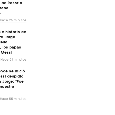
 de Rosario
taba
o
Hace 25 minutos
ble historia de
re Jorge
elia
i, los papás
 Messi
Hace 51 minutos
onde se inició
ssi despidió
 Jorge: "Fue
 nuestra
Hace 55 minutos