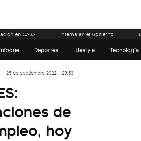
flación en CABA
Interna en el Gobierno
Enfoque
Deportes
Lifestyle
Tecnología
25 de septiembre 2022 - 23:53
ES:
aciones de
mpleo, hoy