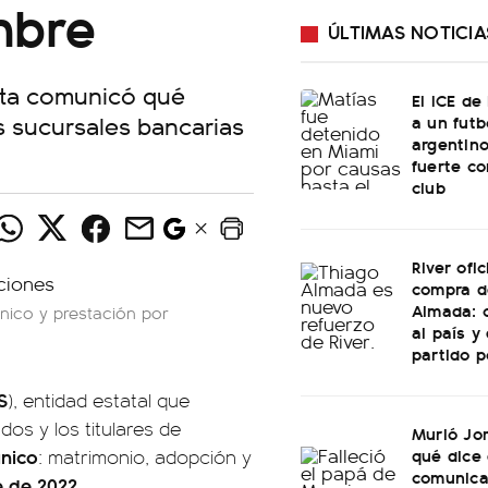
mbre
ÚLTIMAS NOTICIA
rta comunicó qué
El ICE de
s sucursales bancarias
a un futb
argentino
fuerte c
club
River ofic
compra d
Almada: 
nico y prestación por
al país y
partido p
S
), entidad estatal que
dos y los titulares de
Murió Jo
qué dice 
único
: matrimonio, adopción y
comunica
 de 2022.