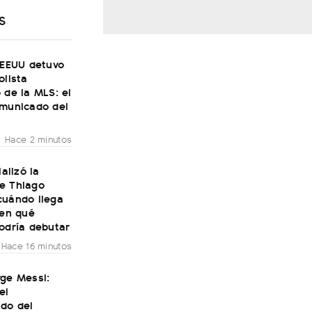
S
 EEUU detuvo
olista
 de la MLS: el
omunicado del
Hace 2 minutos
ializó la
e Thiago
cuándo llega
 en qué
odría debutar
Hace 16 minutos
rge Messi:
el
do del