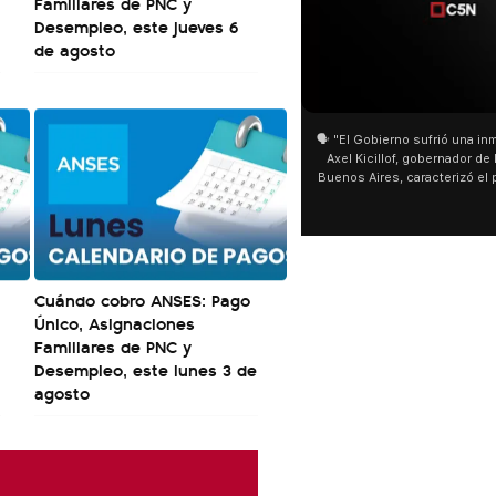
Familiares de PNC y
Desempleo, este jueves 6
de agosto
01:05
01:29
🗣️ "El Gobierno sufrió una inmensa derrota" 🎙️
San Cayetano: Jorge 
Axel Kicillof, gobernador de la Provincia de
miles de peregrinos e
Buenos Aires, caracterizó el proyecto de Ley
de Buenos Aires desta
de Inviolabilidad de la Propiedad Privada
multitud de peregrin
como "una lista sábana con temas nefastos"
agua y soportó las baj
y destacó "la movilización popular". 📌 La
últimos días: "Son dif
declaración fue desde el santuario de San
ser superadas por la 
Cayetano, donde también advirtió que "la
sociedad no solo sufre porque no llega sino
Cuándo cobro ANSES: Pago
que también está endeudada".
Único, Asignaciones
Familiares de PNC y
Desempleo, este lunes 3 de
agosto