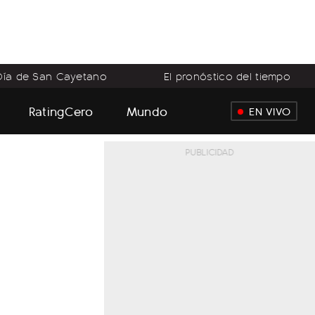
Día de San Cayetano
El pronóstico del tiempo
RatingCero
Mundo
EN VIVO