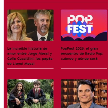
La increíble historia de
PopFest 2026, el gran
amor entre Jorge Messi y
encuentro de Radio Pop:
Celia Cuccittini, los papás
cuándo y dónde será
de Lionel Messi