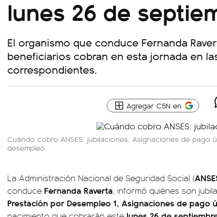
lunes 26 de septie
El organismo que conduce Fernanda Rave
beneficiarios cobran en esta jornada en la
correspondientes.
Agregar C5N en
Cuándo cobro ANSES: jubilaciones, Asignaciones de pago ú
desempleo.
ANSE
La Administración Nacional de Seguridad Social (
Fernanda Raverta
conduce
, informó quiénes son jubila
Prestación por Desempleo 1, Asignaciones de pago 
lunes 26
de septiembre
nacimiento que cobrarán este