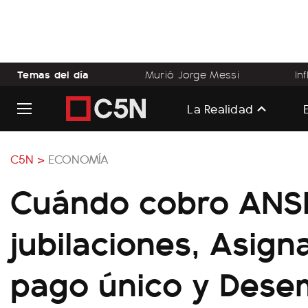
Temas del día
Murió Jorge Messi
In
La Realidad
C5N >
ECONOMÍA
Cuándo cobro ANS
jubilaciones, Asign
pago único y Dese