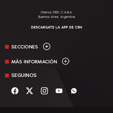
Olleros 3551, C.A.B.A.
Buenos Aires, Argentina
DESCARGATE LA APP DE C5N
SECCIONES
MÁS INFORMACIÓN
En Vivo
Minuto Uno
SEGUINOS
Mediakit
Política
Términos y condiciones
Sociedad
Rss
Economía
Enfoque