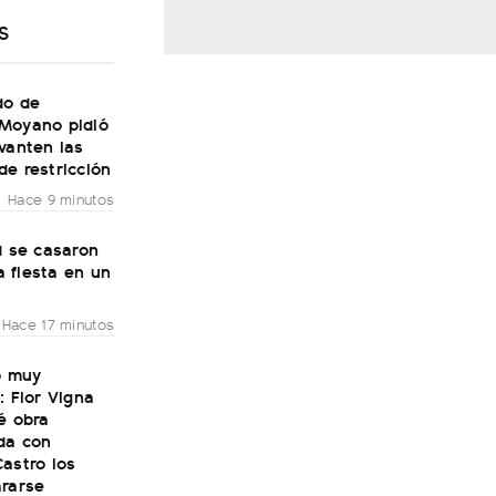
S
do de
Moyano pidió
vanten las
e restricción
Hace 9 minutos
 se casaron
a fiesta en un
Hace 17 minutos
ó muy
: Flor Vigna
é obra
da con
astro los
ararse