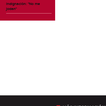
indignación: "No me
jodan"