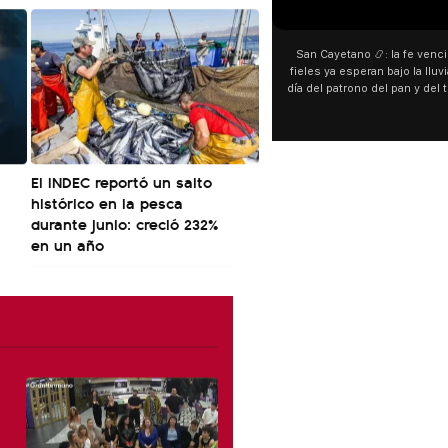
00:00
San Cayetano 📿: la fe venció al agua y los
fieles ya esperan bajo la lluvia ➡️ A horas del
¿
día del patrono del pan y del trabajo, miles de
personas acampan en Liniers para agradecer
y pedir. 🎙️ @bernardomagnago
d
El INDEC reportó un salto
histórico en la pesca
durante junio: creció 232%
en un año