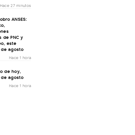
Hace 27 minutos
obro ANSES:
co,
ones
s de PNC y
o, este
7 de agosto
Hace 1 hora
o de hoy,
7 de agosto
Hace 1 hora