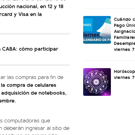
cción nacional, en 12 y 18
rcard y Visa en la
Cuándo c
Pago Úni
Asignaci
Familiare
Desemple
n CABA: cómo participar
viernes 
Horóscop
itar las compras para fin de
viernes 
a la compra de celulares
 adquisición de notebooks,
iembre.
las computadoras que
 deberán ingresar al sitio de