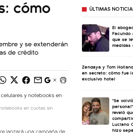
és: cómo
ÚLTIMAS NOTICIA
El aboga
Facundo 
que se le
iembre y se extenderán
medidas d
as de crédito
Zendaya y Tom Holland
en secreto: cómo fue l
exclusivo hotel
"Se volvi
personal"
 notebooks en cuotas sin
reveló qu
comparti
Luciano C
hizo sep
mbre lanzará una campaña de