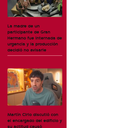
La madre de un
participante de Gran
Hermano fue internada de
urgencia y la producción
decidió no avisarle
Martín Cirio discutió con
el encargado del edificio y
su actitud causó