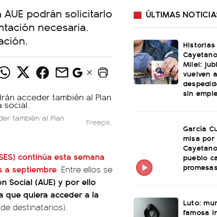
 AUE podrán solicitarlo
ÚLTIMAS NOTICIA
tación necesaria.
ación.
Historias
Cayetano
Milei: ju
vuelven a
despedid
sin empl
er también al Plan
Freepik.
García Cu
misa por
Cayetano
SES) continúa esta semana
pueblo c
promesas
os a septiembre
. Entre ellos se
 Social (AUE) y por ello
a que quiera acceder a la
Luto: mu
e destinatarios).
famosa i