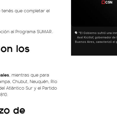
e tenés que completar el
01:05
01:29
ipción al Programa SUMAR.
🗣️ "El Gobierno sufrió una inmensa derrota" 🎙️
San Cay
Axel Kicillof, gobernador de la Provincia de
miles de
Buenos Aires, caracterizó el proyecto de Ley
de Buen
on los
de Inviolabilidad de la Propiedad Privada
multitu
como "una lista sábana con temas nefastos"
agua y s
y destacó "la movilización popular". 📌 La
últimos 
declaración fue desde el santuario de San
ser supe
Cayetano, donde también advirtió que "la
sociedad no solo sufre porque no llega sino
que también está endeudada".
uales
, mientras que para
ampa, Chubut, Neuquén, Río
el Atlántico Sur y el Partido
810.
zo de