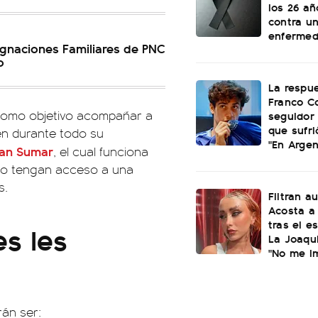
los 26 añ
contra u
enferme
gnaciones Familiares de PNC
o
La respu
Franco C
 como objetivo acompañar a
seguidor 
que sufri
en durante todo su
"En Argen
lan Sumar
, el cual funciona
o tengan acceso a una
s.
Filtran a
Acosta a 
tras el e
s les
La Joaqui
"No me i
rán ser: