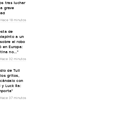
os tras luchar
na grave
dad
Hace 18 minutos
esta de
olapinto a un
sobre el robo
ó en Europa:
tina no..."
Hace 32 minutos
udio de Tuli
los gritos,
scándalo con
 y Luck Ra:
mporta"
Hace 37 minutos