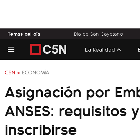
Temas del día
Día de San Cayetano
La Realidad
C5N >
ECONOMÍA
Asignación por Em
ANSES: requisitos 
inscribirse