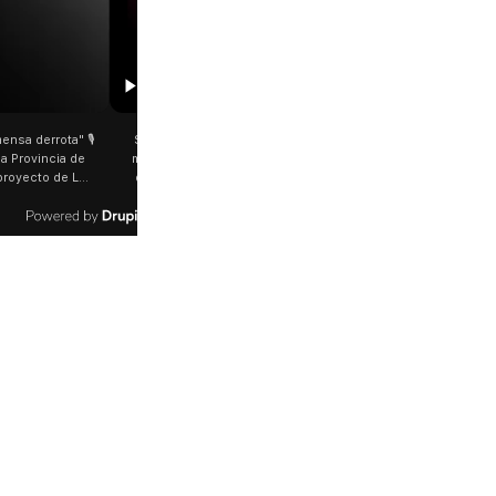
00:29
etano: Jorge García Cuerva juntó a
Rosalía salió a saludar a los fanáticos 
 peregrinos en Liniers El arzobispo
plena Avenida Juan B. Justo Fue luego d
os Aires destacó la fortaleza de la
último show en el Movistar Arena. La
d de peregrinos que acampó bajo el
cantante española bajó del auto que l
oportó las bajas temperaturas de los
trasladaba y varios fanáticos, al darse c
días: "Son dificultades que pudieron
que era ella, corrieron a saludarla. 🎥
radas por la fe". @bernardomagnago
rosalia.arg