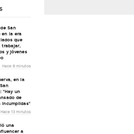
S
 de San
 en la era
bilados que
 trabajar,
os y jóvenes
eo
Hace 8 minutos
erva, en la
 San
: "Hay un
ansado de
 incumplidas"
Hace 13 minutos
rió una
nfluencer a