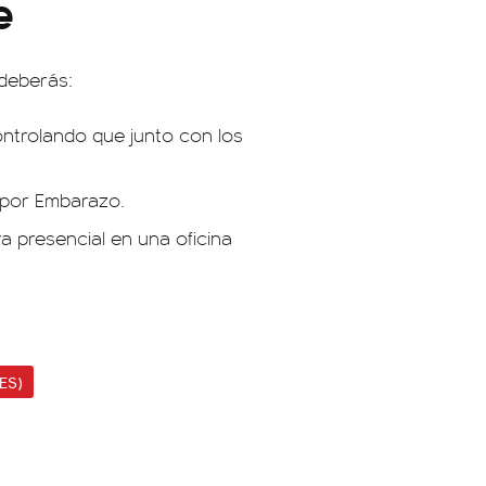
e
 deberás:
ontrolando que junto con los
n por Embarazo.
a presencial en una oficina
ES)