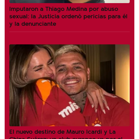
Imputaron a Thiago Medina por abuso
sexual: la Justicia ordenó pericias para él
y la denunciante
El nuevo destino de Mauro Icardi y La
China Suárez: un club europeo va por el