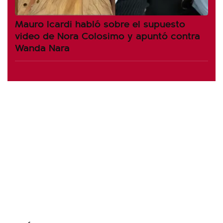
Mauro Icardi habló sobre el supuesto
video de Nora Colosimo y apuntó contra
Wanda Nara