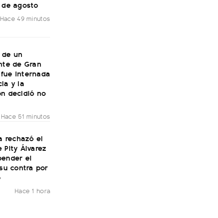
7 de agosto
Hace 49 minutos
 de un
nte de Gran
fue internada
ia y la
ón decidió no
Hace 51 minutos
ía rechazó el
 Pity Álvarez
pender el
 su contra por
o
Hace 1 hora