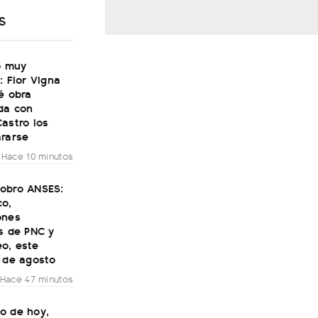
S
ó muy
: Flor Vigna
é obra
da con
astro los
ararse
Hace 10 minutos
obro ANSES:
co,
ones
s de PNC y
o, este
7 de agosto
Hace 47 minutos
o de hoy,