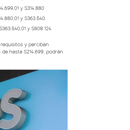
4.699,01 y $314.880
4.880,01 y $363.540.
363.540,01 y $808.124.
requisitos y perciban
es de hasta $214.699, podrán