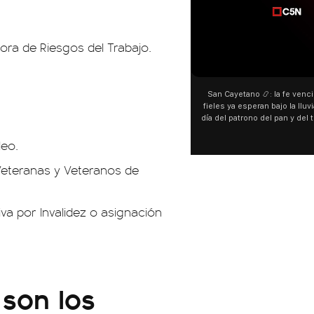
ra de Riesgos del Trabajo.
00:00
00:00
San Cayetano 📿: la fe venció al agua y los
“Preferís la joda y yo preferí
fieles ya esperan bajo la lluvia ➡️ A horas del
¿Indirecta para Luck Ra? La Jo
día del patrono del pan y del trabajo, miles de
"Te vi", su nueva colaboraci
personas acampan en Liniers para agradecer
Callejero Fino, y las redes no
leo.
y pedir. 🎙️ @bernardomagnago
encontrar similitudes entre la
declaraciones que hizo tras s
Veteranas y Veteranos de
del cantante cordobés. 🗣️ 
"hablamos idiomas distintos"
hago falta" despertaron to
especulaciones entre sus s
a por Invalidez o asignación
aunque la artista no confirmó
esté inspirado en su exparej
pensás? 🥺
son los