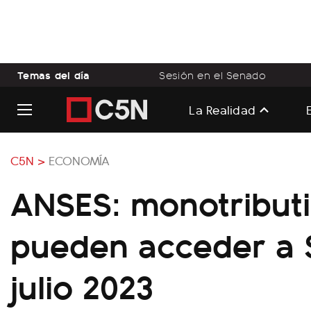
Temas del día
Sesión en el Senado
La Realidad
C5N >
ECONOMÍA
ANSES: monotributi
pueden acceder a 
julio 2023