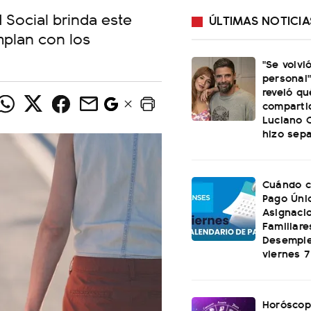
 Social brinda este
ÚLTIMAS NOTICIA
mplan con los
"Se volvi
personal"
reveló qu
comparti
Luciano C
hizo sep
Cuándo c
Pago Úni
Asignaci
Familiare
Desemple
viernes 
Horóscop