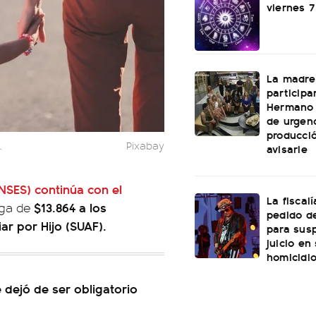
viernes 
La madre
participa
Hermano 
de urgenc
producci
.
Pixabay
avisarle
NSES) continúa con el
La fiscal
$13.864 a los
ega de
pedido de
ar por Hijo (SUAF).
para sus
juicio en
homicidi
 dejó de ser obligatorio