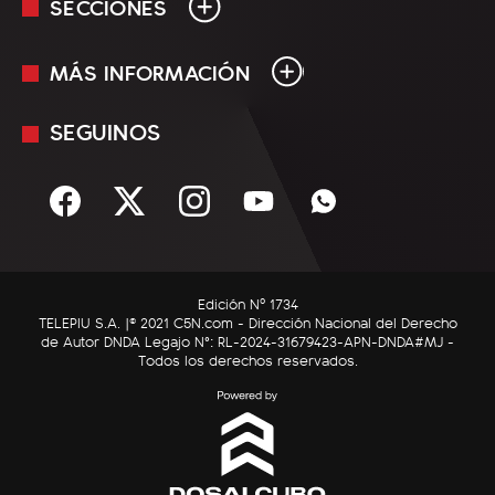
SECCIONES
MÁS INFORMACIÓN
En Vivo
Minuto Uno
SEGUINOS
Mediakit
Política
Términos y condiciones
Sociedad
Rss
Economía
Enfoque
Edición Nº 1734
C5N Autos
TELEPIU S.A. |© 2021 C5N.com - Dirección Nacional del Derecho
de Autor DNDA Legajo N°: RL-2024-31679423-APN-DNDA#MJ -
RatingCero
Todos los derechos reservados.
Deportes
Lifestyle
Astrología