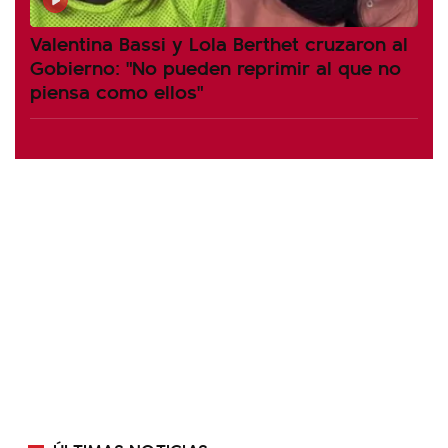
Valentina Bassi y Lola Berthet cruzaron al
Gobierno: "No pueden reprimir al que no
piensa como ellos"