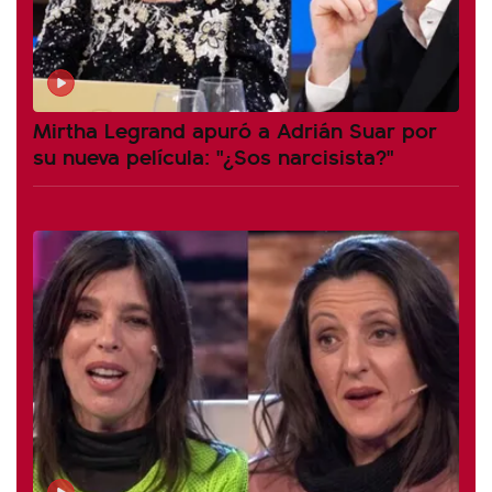
Mirtha Legrand apuró a Adrián Suar por
su nueva película: "¿Sos narcisista?"