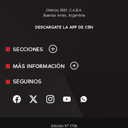
Olleros 3551, C.A.B.A.
Buenos Aires, Argentina
DESCARGATE LA APP DE C5N
SECCIONES
MÁS INFORMACIÓN
En Vivo
Minuto Uno
SEGUINOS
Mediakit
Política
Términos y condiciones
Sociedad
Rss
Economía
Enfoque
Edición Nº 1736