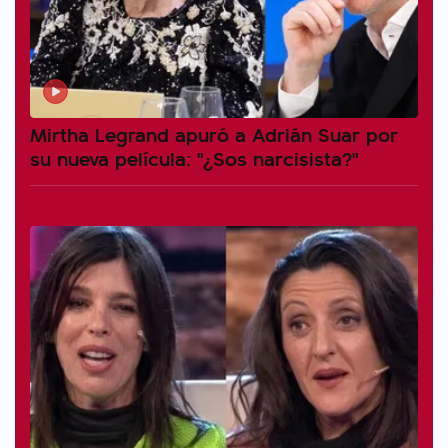
Mirtha Legrand apuró a Adrián Suar por
su nueva película: "¿Sos narcisista?"