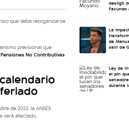
desligó d
Facundo
 hizo que deba reorganizarse
La impac
transform
de Manuel
salir de
ganismo previsional que
Pensiones No Contributivas
Ley de In
el pin qu
calendario
senadore
durante l
feriado
ubre de 2022, la ANSES
se verá afectado.