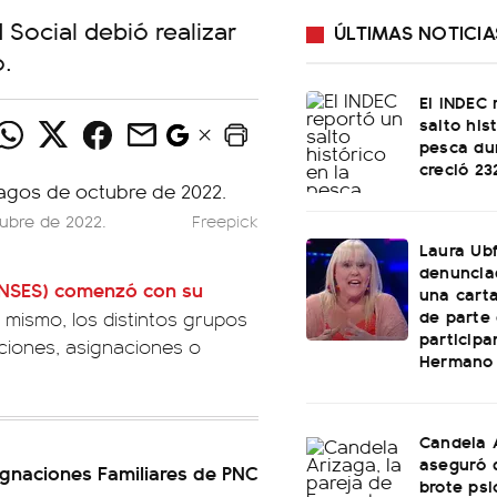
 Social debió realizar
ÚLTIMAS NOTICIA
o.
El INDEC 
salto his
pesca dur
creció 2
tubre de 2022.
Freepick
Laura Ubf
denunciad
NSES) comenzó con su
una cart
de parte
l mismo, los distintos grupos
participa
ciones, asignaciones o
Hermano
Candela 
aseguró 
gnaciones Familiares de PNC
brote psi