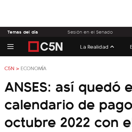
Temas del día
Sesión en el Senado
La Realidad
C5N >
ECONOMÍA
ANSES: así quedó e
calendario de pag
octubre 2022 con el