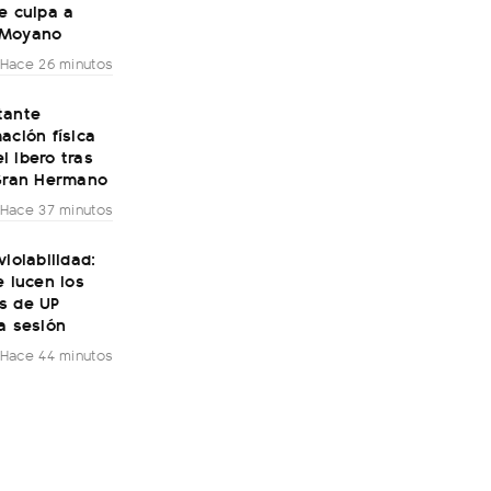
e culpa a
 Moyano
Hace 26 minutos
tante
ación física
 Ibero tras
 Gran Hermano
Hace 37 minutos
violabilidad:
e lucen los
s de UP
a sesión
Hace 44 minutos