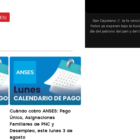
00:00
00:00
ES)
San Cayetano 📿: la fe venció al agua y los
“Preferís la joda y yo preferí
fieles ya esperan bajo la lluvia ➡️ A horas del
¿Indirecta para Luck Ra? La Jo
día del patrono del pan y del trabajo, miles de
"Te vi", su nueva colaborac
personas acampan en Liniers para agradecer
Callejero Fino, y las redes no
y pedir. 🎙️ @bernardomagnago
encontrar similitudes entre la
declaraciones que hizo tras 
del cantante cordobés. 🗣️ 
"hablamos idiomas distintos"
hago falta" despertaron to
especulaciones entre sus s
aunque la artista no confirmó
esté inspirado en su exparej
pensás? 🥺
Cuándo cobro ANSES: Pago
Único, Asignaciones
Familiares de PNC y
Desempleo, este lunes 3 de
agosto