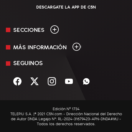
DESCARGATE LA APP DE C5N
SECCIONES
MÁS INFORMACIÓN
En Vivo
Minuto Uno
SEGUINOS
Mediakit
Política
Términos y condiciones
Sociedad
Rss
Economía
Enfoque
Edición Nº 1734
C5N Autos
TELEPIU S.A. |© 2021 C5N.com - Dirección Nacional del Derecho
de Autor DNDA Legajo N°: RL-2024-31679423-APN-DNDA#MJ -
RatingCero
Todos los derechos reservados.