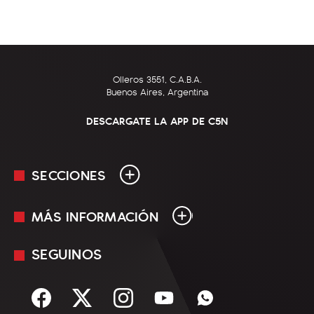
Olleros 3551, C.A.B.A.
Buenos Aires, Argentina
DESCARGATE LA APP DE C5N
SECCIONES
MÁS INFORMACIÓN
En Vivo
Minuto Uno
SEGUINOS
Mediakit
Política
Términos y condiciones
Sociedad
Rss