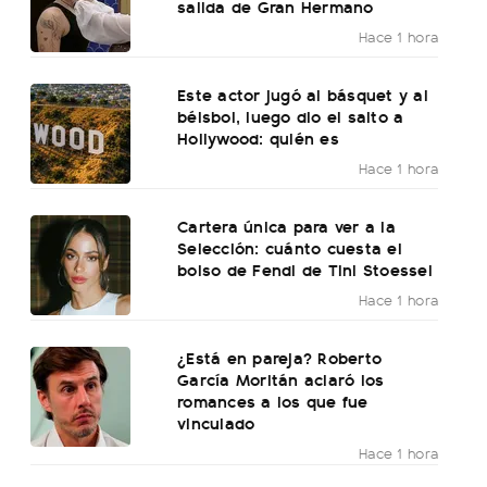
salida de Gran Hermano
Hace 1 hora
Este actor jugó al básquet y al
béisbol, luego dio el salto a
Hollywood: quién es
Hace 1 hora
Cartera única para ver a la
Selección: cuánto cuesta el
bolso de Fendi de Tini Stoessel
Hace 1 hora
¿Está en pareja? Roberto
García Moritán aclaró los
romances a los que fue
vinculado
Hace 1 hora