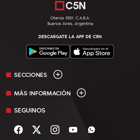
Olleros 3551, C.A.B.A.
Buenos Aires, Argentina
DESCARGATE LA APP DE C5N
SECCIONES
MÁS INFORMACIÓN
En Vivo
Minuto Uno
SEGUINOS
Mediakit
Política
Términos y condiciones
Sociedad
Rss
Economía