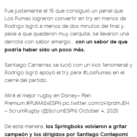
Fue justamente el 15 que consiguió un penal que
Los Pumas lograron convertir en try en manos de
Rodrigo Isgró a menos de dos minutos del final y,
pese a que quedaron muy cerquita, se llevaron una
con un sabor de que
derrota con sabor amargo...
podría haber sido un poco más.
Santiago Carrerras se lució con un kick fenomenal y
Rodrigo Isgró apoyó el try para
#LosPumas
en el
cierre del partido.
Mirá el mejor rugby en Disney+ Plan
Premium.
#PUMASxESPN
pic.twitter.com/z41prdmJEH
— ScrumRugby (@ScrumESPN)
October 4, 2025
los Springboks volvieron a gritar
De esta manera,
campeón y los dirigidos por Santiago Contepomi