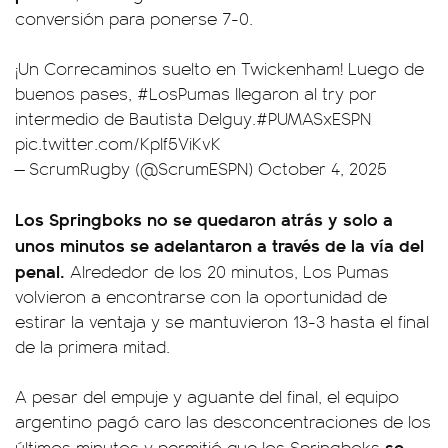
conversión para ponerse 7-0.
¡Un Correcaminos suelto en Twickenham! Luego de
buenos pases,
#LosPumas
llegaron al try por
intermedio de Bautista Delguy.
#PUMASxESPN
pic.twitter.com/KpIf5ViKvK
— ScrumRugby (@ScrumESPN)
October 4, 2025
Los Springboks no se quedaron atrás y solo a
unos minutos se adelantaron a través de la vía del
penal.
Alrededor de los 20 minutos, Los Pumas
volvieron a encontrarse con la oportunidad de
estirar la ventaja y se mantuvieron 13-3 hasta el final
de la primera mitad.
A pesar del empuje y aguante del final, el equipo
argentino pagó caro las desconcentraciones de los
se
últimos minutos y permitió que los Springboks