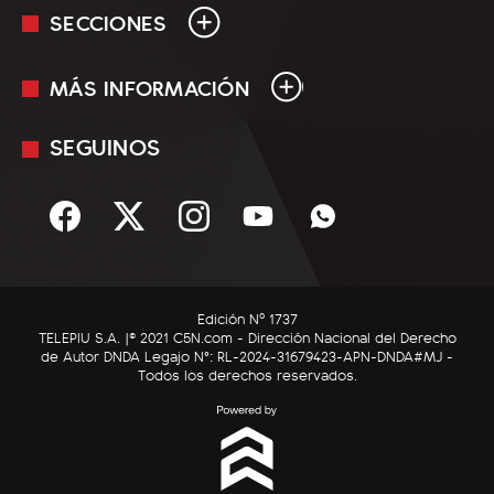
SECCIONES
MÁS INFORMACIÓN
En Vivo
Minuto Uno
SEGUINOS
Mediakit
Política
Términos y condiciones
Sociedad
Rss
Economía
Enfoque
Edición Nº 1737
C5N Autos
TELEPIU S.A. |© 2021 C5N.com - Dirección Nacional del Derecho
de Autor DNDA Legajo N°: RL-2024-31679423-APN-DNDA#MJ -
RatingCero
Todos los derechos reservados.
Deportes
Lifestyle
Astrología