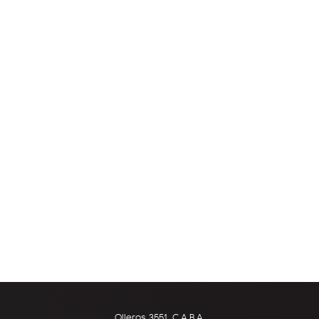
Olleros 3551, C.A.B.A.