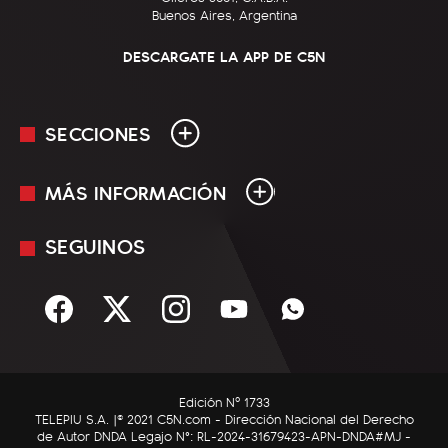
Buenos Aires, Argentina
DESCARGATE LA APP DE C5N
SECCIONES
MÁS INFORMACIÓN
En Vivo
Minuto Uno
SEGUINOS
Mediakit
Política
Términos y condiciones
Sociedad
Rss
Economía
Enfoque
Edición Nº 1733
C5N Autos
TELEPIU S.A. |© 2021 C5N.com - Dirección Nacional del Derecho
de Autor DNDA Legajo N°: RL-2024-31679423-APN-DNDA#MJ -
RatingCero