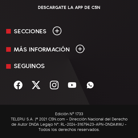
DESCARGATE LA APP DE C5N
SECCIONES
MÁS INFORMACIÓN
En Vivo
Minuto Uno
SEGUINOS
Mediakit
Política
Términos y condiciones
Sociedad
Rss
Economía
Enfoque
Edición Nº 1733
C5N Autos
TELEPIU S.A. |© 2021 C5N.com - Dirección Nacional del Derecho
de Autor DNDA Legajo N°: RL-2024-31679423-APN-DNDA#MJ -
RatingCero
Todos los derechos reservados.